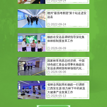
2022-09-24
赣州“最强考察团”第十站走进安
远县
2022-09-24
杨皓在安远县调研指导深化集
体林权制度改革工作
2026-06-09
国家林草局原总经济师、中国
绿色碳汇基金会理事长杨超在
安远县调研国有林场现代化建
2026-06-06
设工作
省林业局副局长杨皓一行调研
江西安生源 助力林下中药材及
大健康产业发展工作
2026-05-13