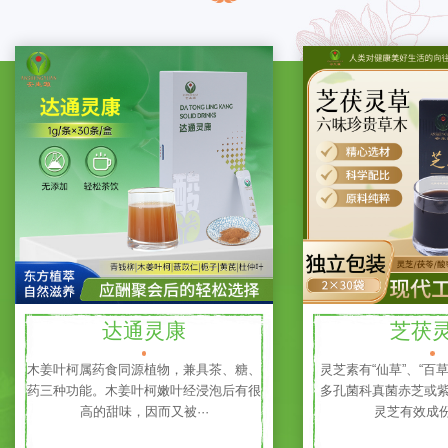
达通灵康
芝茯
木姜叶柯属药食同源植物，兼具茶、糖、
灵芝素有“仙草”、“百
药三种功能。木姜叶柯嫩叶经浸泡后有很
多孔菌科真菌赤芝或紫
高的甜味，因而又被···
灵芝有效成份